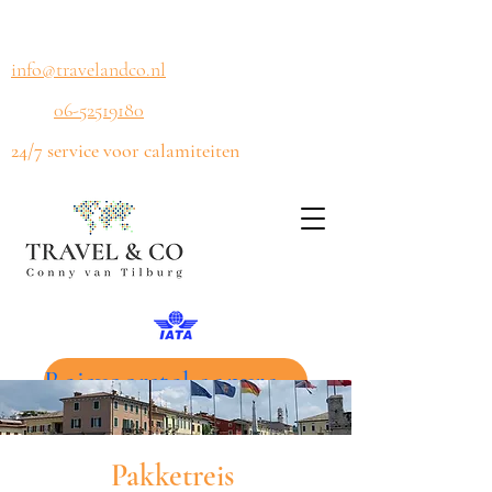
info@travelandco.nl
06-52519180
24/7 service voor calamiteiten
Reisvoorstel aanvragen
Pakketreis