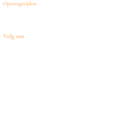
Openingstijden:
Ma t/m vr
10.00-21.00
Za 10.00-17.00
24/7 bij calamiteiten
Volg ons
Travel & CO - Conny van Tilburg is
zelfstandig ondernemer en aangesloten bij
United Travel:
de franchiseorganisatie voor zelfstandige
reisadviseurs. Alle boekingen worden