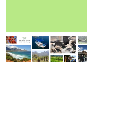
Contactgegevens
Travel & CO
Conny van Tilburg
+31 6 52519180
inf0@travelandco.nl
Heeze
Openingstijden: