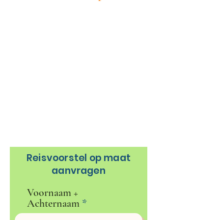
Wil je graag een reisvoorstel op
maat? Vul dan het onderstaand
formulier in en wij gaan voor jou
aan de slag met een mooie reis op
maat. We nemen zo snel mogelijk
contact met je op om je
reiswensen te bespreken.
Reisvoorstel op maat
aanvragen
Voornaam +
Achternaam